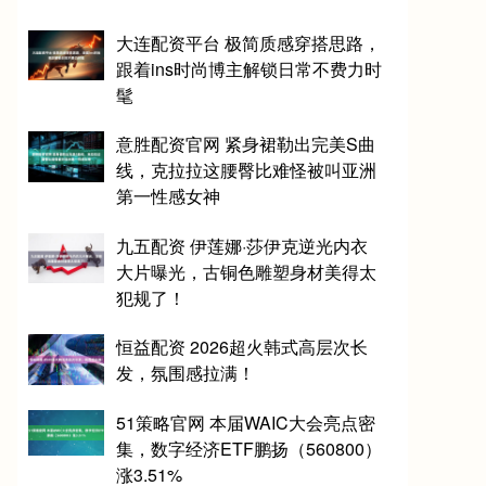
大连配资平台 极简质感穿搭思路，
跟着ins时尚博主解锁日常不费力时
髦
意胜配资官网 紧身裙勒出完美S曲
线，克拉拉这腰臀比难怪被叫亚洲
第一性感女神
九五配资 伊莲娜·莎伊克逆光内衣
大片曝光，古铜色雕塑身材美得太
犯规了！
恒益配资 2026超火韩式高层次长
发，氛围感拉满！
51策略官网 本届WAIC大会亮点密
集，数字经济ETF鹏扬（560800）
涨3.51%