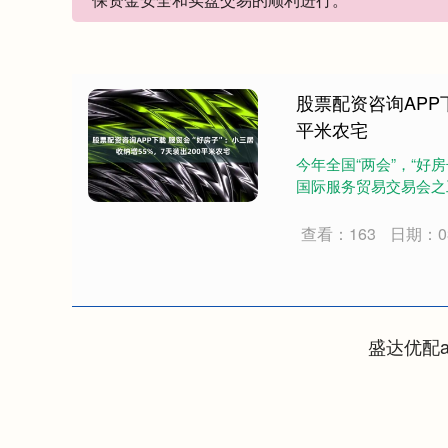
股票配资咨询APP下
平米农宅
今年全国“两会”，“好
国际服务贸易交易会之工
查看：163
日期：03
盛达优配