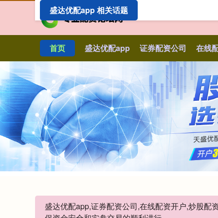
盛达优配app 相关话题
首页
盛达优配app
证券配资公司
在线
盛达优配app,证券配资公司,在线配资开户,炒
保资金安全和实盘交易的顺利进行。