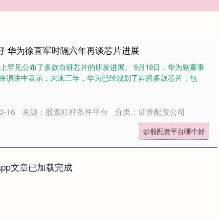
好 华为徐直军时隔六年再谈芯片进展
5上罕见公布了多款自研芯片的研发进展。 9月18日，华为副董事
在演讲中表示，未来三年，华为已经规划了昇腾多款芯片，包
-16
来源：股票杠杆条件平台
分类：证券配资公司
炒股配资平台哪个好
app文章已加载完成