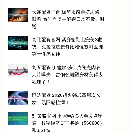
大连配资平台 极简质感穿搭思路，
跟着ins时尚博主解锁日常不费力时
髦
意胜配资官网 紧身裙勒出完美S曲
线，克拉拉这腰臀比难怪被叫亚洲
第一性感女神
九五配资 伊莲娜·莎伊克逆光内衣
大片曝光，古铜色雕塑身材美得太
犯规了！
恒益配资 2026超火韩式高层次长
发，氛围感拉满！
51策略官网 本届WAIC大会亮点密
集，数字经济ETF鹏扬（560800）
涨3.51%