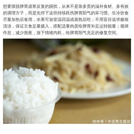
想要摆脱脾胃虚寒反复的困扰，从来不是靠多贵的滋补食材、多有效
的调理方子，而是先停下这些持续耗伤脾胃阳气的坏习惯。生冷饮食
尽量加热后食用，水果可放室温回温或蒸熟后吃；不用盲目追求极致
清淡，保证主食足量摄入，搭配适量肉蛋给脾胃补足运转能量；规律
作息，减少熬夜，放下情绪内耗，给脾胃阳气充足的修复空间。