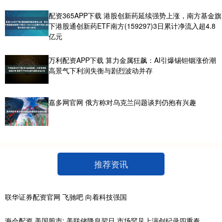
配资365APP下载 港股创新药延续强势上涨，南方基金旗
下港股通创新药ETF南方(159297)3日累计净流入超4.8
亿元
万利配资APP下载 算力金属狂飙：AI引爆锡钽铟涨价潮
高景气下利润失衡与剧烈波动并存
嘉多网官网 俄方称对乌克兰问题谈判仍抱有兴趣
推荐资讯
联华证券配资官网 飞驰吧 向着科技强国
海会配资 美国股市: 美联储降息翌日 市场罕见上演创纪录四重奏