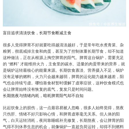
盲目追求清淡饮食，长期节食断减主食
很多人觉得脾胃不好就要吃得越清淡越好，于是常年吃水煮青菜、杂
粮粥，彻底戒掉主食和肉蛋，甚至为了控制体重长期节食，却不知道
这种做法，正在从根源上掏空脾胃的阳气。脾胃这台锅炉，需要充足
的 “燃料” 才能维持火力，主食里的碳水、适量的肉蛋带来的营养，就
是锅炉运转最核心的能量来源。长期饮食寡淡、营养摄入不足，锅炉
没有足够的燃料，火力只会越来越弱，脾胃的运化能力越来越差，阳
气也会持续亏虚。哪怕靠食材暂时缓解了虚寒症状，这种饮食模式也
会让脾胃始终没有恢复的底气，复发只是时间问题。
长期熬夜与情绪内耗，暗耗脾胃阳气却不自知
比起饮食上的损伤，这一点最容易被人忽略，很多人始终觉得，熬夜
只伤肝、情绪不好只影响心情，和脾胃虚寒毫无关系。但人体的阳
气，白天运转消耗，夜间靠睡眠补充修复，长期熬夜，会让脾胃的阳
气得不到休养生息的机会，就像锅炉一直超负荷运转，却得不到燃料