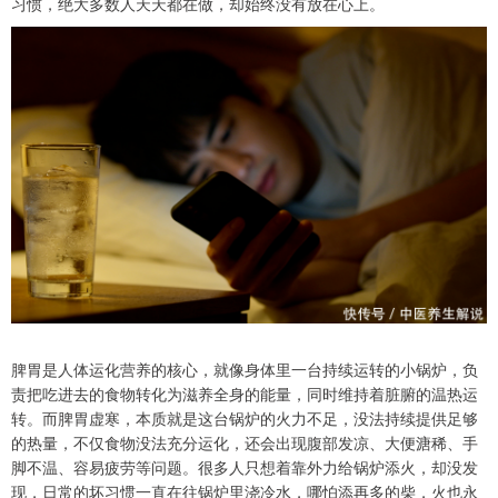
习惯，绝大多数人天天都在做，却始终没有放在心上。
脾胃是人体运化营养的核心，就像身体里一台持续运转的小锅炉，负
责把吃进去的食物转化为滋养全身的能量，同时维持着脏腑的温热运
转。而脾胃虚寒，本质就是这台锅炉的火力不足，没法持续提供足够
的热量，不仅食物没法充分运化，还会出现腹部发凉、大便溏稀、手
脚不温、容易疲劳等问题。很多人只想着靠外力给锅炉添火，却没发
现，日常的坏习惯一直在往锅炉里浇冷水，哪怕添再多的柴，火也永