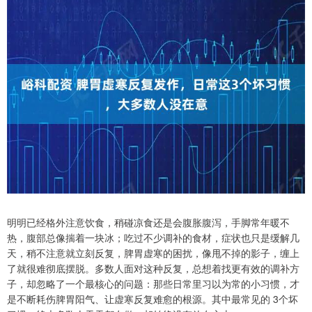
明明已经格外注意饮食，稍碰凉食还是会腹胀腹泻，手脚常年暖不
热，腹部总像揣着一块冰；吃过不少调补的食材，症状也只是缓解几
天，稍不注意就立刻反复，脾胃虚寒的困扰，像甩不掉的影子，缠上
了就很难彻底摆脱。多数人面对这种反复，总想着找更有效的调补方
子，却忽略了一个最核心的问题：那些日常里习以为常的小习惯，才
是不断耗伤脾胃阳气、让虚寒反复难愈的根源。其中最常见的 3个坏