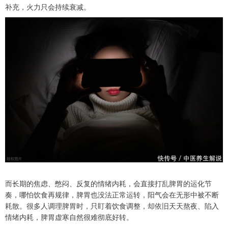
补充，火力只会持续衰减。
而长期的焦虑、憋闷、反复的情绪内耗，会直接打乱脾胃的运化节
奏，哪怕饮食再规律，脾胃也没法正常运转，阳气会在无形中被不断
耗散。很多人调理脾胃时，只盯着饮食调整，却依旧天天熬夜、陷入
情绪内耗，脾胃虚寒自然很难彻底好转。