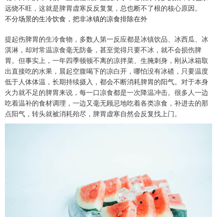
远烧不旺，这就是脾胃虚寒反反复复，总也断不了根的核心原因。
不分场景的生冷饮食，把非冰镇的凉食排除在外
提起伤脾胃的生冷食物，多数人第一反应都是冰镇饮品、冰西瓜、冰
淇淋，却对常温凉食毫无防备，甚至觉得只要不冰，就不会损伤脾
胃。但事实上，一年四季顿顿不离的凉拌菜、生腌刺身，刚从冰箱取
出直接吃的水果，晨起空腹喝下的凉白开，哪怕没有冰碴，只要温度
低于人体体温，长期持续摄入，都会不断消耗脾胃的阳气。对于本身
火力就不足的脾胃来说，每一口凉食都是一次降温冲击。很多人一边
吃着温补的食材调理，一边又毫无顾忌地吃着各类凉食，补进去的那
点阳气，转头就被消耗殆尽，脾胃虚寒自然会反复找上门。