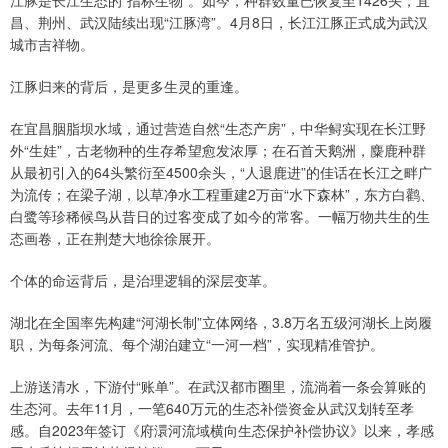
江豚是长江生态的“指标生物”。如今，种群数量已恢复至1426头，宜
昌、荆州、武汉陆续出现“江豚湾”。4月8日，长江江豚正式成为武汉
城市吉祥物。
江豚归来的背后，是更多生灵的重逢。
在宜昌胭脂坝水域，通过营造自然“生态产房”，中华鲟实现在长江野
外“生娃”，古老物种的生存希望愈发浓厚；在石首天鹅洲，麋鹿种群
从最初引入的64头繁衍至4500余头，“人退鹿进”的佳话在长江之畔广
为流传；在梁子湖，以草净水工程重建2万亩“水下森林”，东方白鹳、
白鹭等珍稀候鸟从昔日的过客变成了如今的常客。一幅万物共生的生
态画卷，正在荆楚大地徐徐展开。
个体的命运背后，是治理逻辑的深层变革。
湖北在全国率先构建“河湖长制”立体网络，3.8万名五级河湖长上岗履
职，为每条河流、每个湖泊建立“一河一档”，实现精准管护。
上游送清水，下游付“账单”。在武汉都市圈里，流淌着一条会算账的
生态河。去年11月，一笔640万元的生态补偿资金从武汉划转至孝
感。自2023年签订《府澴河流域横向生态保护补偿协议》以来，孝感