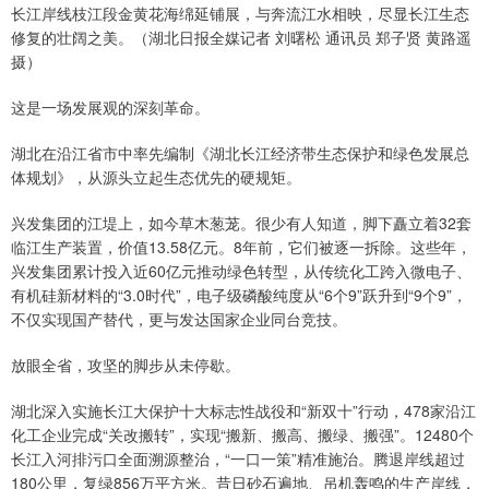
长江岸线枝江段金黄花海绵延铺展，与奔流江水相映，尽显长江生态
修复的壮阔之美。（湖北日报全媒记者 刘曙松 通讯员 郑子贤 黄路遥
摄）
这是一场发展观的深刻革命。
湖北在沿江省市中率先编制《湖北长江经济带生态保护和绿色发展总
体规划》，从源头立起生态优先的硬规矩。
兴发集团的江堤上，如今草木葱茏。很少有人知道，脚下矗立着32套
临江生产装置，价值13.58亿元。8年前，它们被逐一拆除。这些年，
兴发集团累计投入近60亿元推动绿色转型，从传统化工跨入微电子、
有机硅新材料的“3.0时代”，电子级磷酸纯度从“6个9”跃升到“9个9”，
不仅实现国产替代，更与发达国家企业同台竞技。
放眼全省，攻坚的脚步从未停歇。
湖北深入实施长江大保护十大标志性战役和“新双十”行动，478家沿江
化工企业完成“关改搬转”，实现“搬新、搬高、搬绿、搬强”。12480个
长江入河排污口全面溯源整治，“一口一策”精准施治。腾退岸线超过
180公里，复绿856万平方米。昔日砂石遍地、吊机轰鸣的生产岸线，