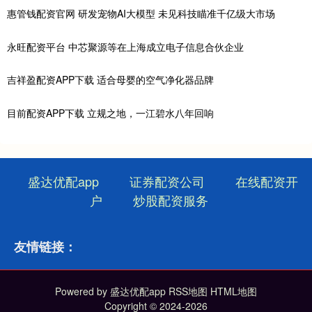
惠管钱配资官网 研发宠物AI大模型 未见科技瞄准千亿级大市场
永旺配资平台 中芯聚源等在上海成立电子信息合伙企业
吉祥盈配资APP下载 适合母婴的空气净化器品牌
目前配资APP下载 立规之地，一江碧水八年回响
盛达优配app
证券配资公司
在线配资开
户
炒股配资服务
友情链接：
Powered by
盛达优配app
RSS地图
HTML地图
Copyright
© 2024-2026