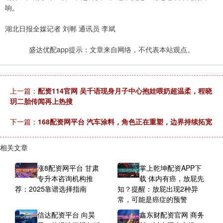
响。
湖北日报全媒记者 刘郸 通讯员 李斌
盛达优配app提示：文章来自网络，不代表本站观点。
上一篇：
配资114官网 吴千语现身月子中心抱娃喂奶超温柔，程晓
玥二胎传闻再上热搜
下一篇：
168配资网平台 汽车涂料，角色正在重塑，边界持续拓宽
相关文章
涨8配资网平台 甘肃
掌上乾坤配资APP下
专升本咨询机构推
载 体内有癌，放屁先
荐：2025靠谱选择指南
知？提醒：放屁出现2种异
常，可能是癌症的预警
信达配资平台 向昊
鑫东财配资官网 商务