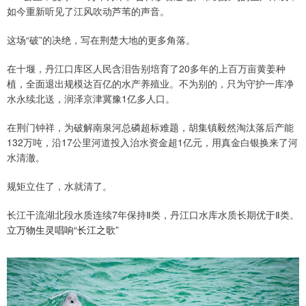
如今重新听见了江风吹动芦苇的声音。
这场“破”的决绝，写在荆楚大地的更多角落。
在十堰，丹江口库区人民含泪告别培育了20多年的上百万亩黄姜种
植，全面退出规模达百亿的水产养殖业。不为别的，只为守护一库净
水永续北送，润泽京津冀豫1亿多人口。
在荆门钟祥，为破解南泉河总磷超标难题，胡集镇毅然淘汰落后产能
132万吨，沿17公里河道投入治水资金超1亿元，用真金白银换来了河
水清澈。
规矩立住了，水就清了。
长江干流湖北段水质连续7年保持Ⅱ类，丹江口水库水质长期优于Ⅱ类。
立万物生灵唱响“长江之歌”