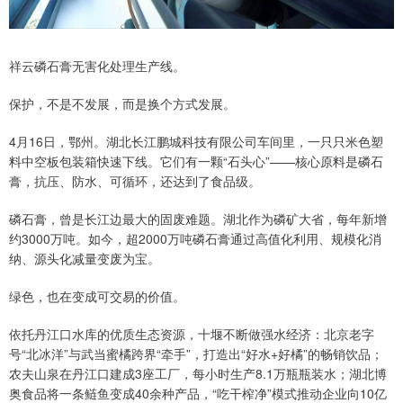
祥云磷石膏无害化处理生产线。
保护，不是不发展，而是换个方式发展。
4月16日，鄂州。湖北长江鹏城科技有限公司车间里，一只只米色塑
料中空板包装箱快速下线。它们有一颗“石头心”——核心原料是磷石
膏，抗压、防水、可循环，还达到了食品级。
磷石膏，曾是长江边最大的固废难题。湖北作为磷矿大省，每年新增
约3000万吨。如今，超2000万吨磷石膏通过高值化利用、规模化消
纳、源头化减量变废为宝。
绿色，也在变成可交易的价值。
依托丹江口水库的优质生态资源，十堰不断做强水经济：北京老字
号“北冰洋”与武当蜜橘跨界“牵手”，打造出“好水+好橘”的畅销饮品；
农夫山泉在丹江口建成3座工厂，每小时生产8.1万瓶瓶装水；湖北博
奥食品将一条鲢鱼变成40余种产品，“吃干榨净”模式推动企业向10亿