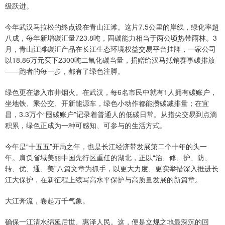
级跃进。
今年武汉马拉松的终点设在青山江滩。这片7.5公里的岸线，绿化率超
八成，每年新增碳汇量723.8吨，固碳能力相当于两公顷热带雨林。3
月，青山江滩碳汇产品在长江生态环境权益交易平台挂牌，一家公司
以18.86万元买下2300吨二氧化碳当量，捐赠给汉马抵销赛事碳排放
——跑者的每一步，都有了绿色注脚。
绿色更在渗入市井烟火。在武汉，每6名市民中就有1人拥有碳账户，
坐地铁、乘公交、开新能源车，绿色小动作都能攒碳减排量；在宜
昌，3.3万个“囤碳账户”记录着普通人的低碳日常。从指尖交易到点滴
积累，绿色正成为一种可感知、可参与的生活方式。
今年是“十五五”开局之年，也是长江经济带发展第二个十年的头一
年。肩负省域美丽中国先行区重任的湖北，正以“治、修、护、防、
转、优、通、美”八篇文章为抓手，以更大力度、更实举措深入推进长
江大保护，在新征程上续写高水平保护与高质量发展的新篇章。
大江奔流，卷起万千气象。
确保一江清水绵延后世、惠泽人民。这，便是立规之地最深沉的回