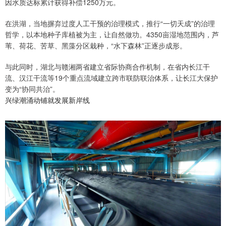
因水质达标累计获得补偿1250万元。
在洪湖，当地摒弃过度人工干预的治理模式，推行“一切天成”的治理
哲学，以本地种子库植被为主，让自然做功。4350亩湿地范围内，芦
苇、荷花、苦草、黑藻分区栽种，“水下森林”正逐步成形。
与此同时，湖北与赣湘两省建立省际协商合作机制，在省内长江干
流、汉江干流等19个重点流域建立跨市联防联治体系，让长江大保护
变为“协同共治”。
兴绿潮涌动铺就发展新岸线