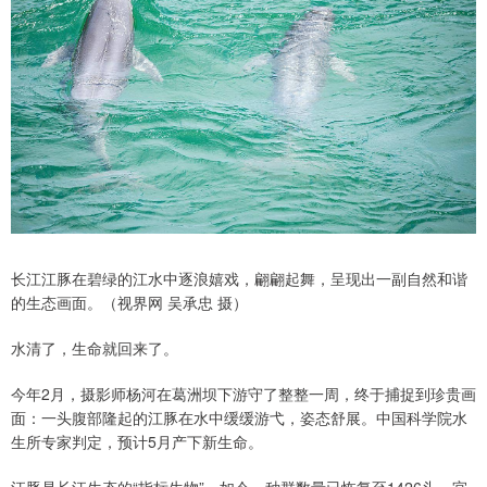
长江江豚在碧绿的江水中逐浪嬉戏，翩翩起舞，呈现出一副自然和谐
的生态画面。（视界网 吴承忠 摄）
水清了，生命就回来了。
今年2月，摄影师杨河在葛洲坝下游守了整整一周，终于捕捉到珍贵画
面：一头腹部隆起的江豚在水中缓缓游弋，姿态舒展。中国科学院水
生所专家判定，预计5月产下新生命。