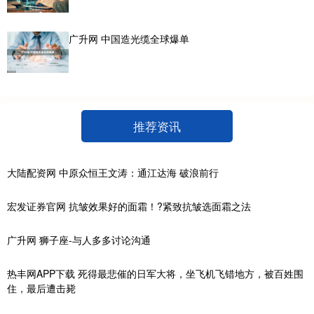
广升网 中国造光缆全球爆单
推荐资讯
大陆配资网 中原众恒王文涛：通江达海 破浪前行
宏发证券官网 抗皱效果好的面霜！?紧致抗皱选面霜之法
广升网 狮子座-与人多多讨论沟通
热丰网APP下载 死得最悲催的日军大将，坐飞机飞错地方，被百姓围
住，最后遭击毙