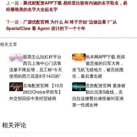
上一篇：
聚优财配资APP下载 易经里比较有内涵的名字取名，易
经最唯美的名字大全起名字
下一篇：
广源优配官网 为什么 AI 终于开始“边做边看？”从
SpatialClaw 看 Agent 设计的下一个十年
相关文章
股票怎么玩杠杆平台
热丰网APP下载 死得
西贝上海中心门店客
最悲催的日军大将，
流量不降反增，员工称“今天
坐飞机飞错地方，被百姓围
使用的西兰花是8月14日的”
住，最后遭击毙
京海配资官网 【10月
意胜配资官网 紧身裙
28日Choice早班车】
勒出完美S曲线，克
外交部回应中美经贸磋商
拉拉这腰臀比难怪被叫亚洲
第一性感女神
相关评论